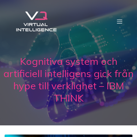
Kognitiva system och
artificiell intelligens gick från
hype till verklighet – IBM
THINK