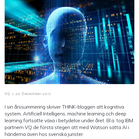
-
VQ
20 December 2017
I sin årssummering skriver THINK-bloggen att kognitiva
system, Artificiell Intelligens, machine learning och deep
learning fortsatte växa i betydelse under året. Bl.a. tog IBM
partnern VQ de första stegen att med Watson sätta AI i
händerna även hos svenska jurister.