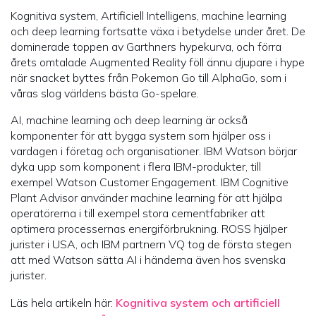
Kognitiva system, Artificiell Intelligens, machine learning
och deep learning fortsatte växa i betydelse under året. De
dominerade toppen av Garthners hypekurva, och förra
årets omtalade Augmented Reality föll ännu djupare i hype
när snacket byttes från Pokemon Go till AlphaGo, som i
våras slog världens bästa Go-spelare.
AI, machine learning och deep learning är också
komponenter för att bygga system som hjälper oss i
vardagen i företag och organisationer. IBM Watson börjar
dyka upp som komponent i flera IBM-produkter, till
exempel Watson Customer Engagement. IBM Cognitive
Plant Advisor använder machine learning för att hjälpa
operatörerna i till exempel stora cementfabriker att
optimera processernas energiförbrukning. ROSS hjälper
jurister i USA, och IBM partnern VQ tog de första stegen
att med Watson sätta AI i händerna även hos svenska
jurister.
Läs hela artikeln här:
Kognitiva system och artificiell