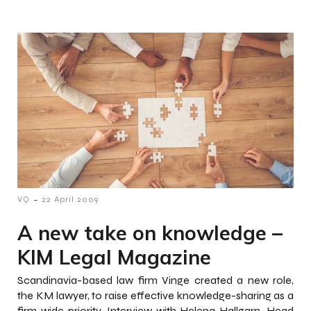
-
VQ
22 April 2009
A new take on knowledge –
KIM Legal Magazine
Scandinavia-based law firm Vinge created a new role,
the KM lawyer, to raise effective knowledge-sharing as a
firm-wide priority. Interview with Helena Hallgarn, Head