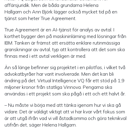
affärsjuridik. Men de båda grundarna Helena
Hallgarn och Ann Björk lägger också mycket tid på en
tjänst som heter True Agreement.
True Agreement är en AI-tjänst för analys av avtal. I
korthet bygger den på maskininlärning med lösningar från
IBM. Tanken är främst att ersätta enklare rutinmässiga
granskningar av avtal, typ att kontrollera att det som ska
finnas med i ett avtal verkligen är med.
Än så länge befinner sig projektet i en pilotfas, i vilket två
advokatbyråer har varit involverade. Men det kan bli
ändring på det. Virtual Intelligence VQ får ett stöd på 1,9
miljoner kronor från statliga Vinnova. Pengarna ska
användas i ett projekt som ska pågå i ett och ett halvt år.
– Nu måste vi börja med att tänka igenom hur vi ska gå
vidare. Det är väldigt viktigt att vi har kvar vårt fokus som
är att utgå ifrån vad vi vill åstadkomma och göra teknikval
utifrån det, säger Helena Hallgarn.