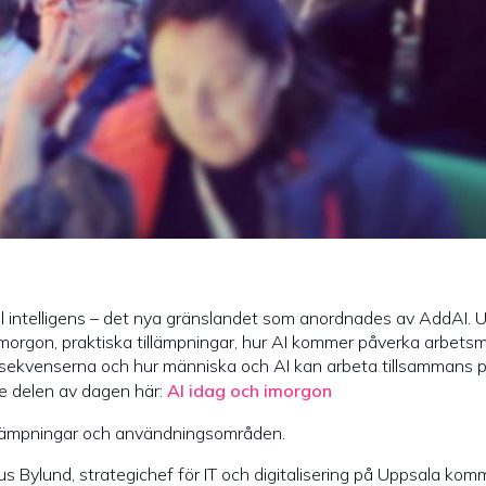
ell intelligens – det nya gränslandet som anordnades av AddAI. 
morgon, praktiska tillämpningar, hur AI kommer påverka arbetsmi
 konsekvenserna och hur människa och AI kan arbeta tillsammans p
de delen av dagen här:
AI idag och imorgon
illämpningar och användningsområden.
s Bylund, strategichef för IT och digitalisering på Uppsala kom