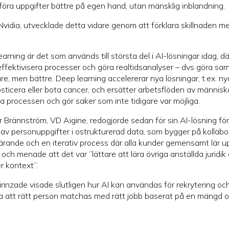
föra uppgifter bättre på egen hand, utan mänsklig inblandning.
 Nvidia, utvecklade detta vidare genom att förklara skillnaden me
arning är det som används till största del i AI-lösningar idag, d
 effektivisera processer och göra realtidsanalyser – dvs göra s
re, men bättre. Deep learning accelererar nya lösningar, t.ex. ny
sticera eller bota cancer, och ersätter arbetsflöden av människ
a processen och gör saker som inte tidigare var möjliga.
r Brännström, VD Aigine, redogjorde sedan för sin AI-lösning för
 av personuppgifter i ostrukturerad data, som bygger på kollabo
lärande och en iterativ process där alla kunder gemensamt lär u
och menade att det var ”lättare att lära övriga anställda juridik
er kontext”.
rinzade visade slutligen hur AI kan användas för rekrytering oc
la att rätt person matchas med rätt jobb baserat på en mängd o