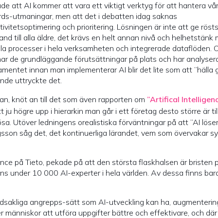
e att AI kommer att vara ett viktigt verktyg för att hantera vå
rds-utmaningar, men att det i debatten idag saknas
tivitetsoptimering och prioritering. Lösningen är inte att ge röst
nd till alla äldre, det krävs en helt annan nivå och helhetstänk
ala processer i hela verksamheten och integrerade dataflöden.
har de grundläggande förutsättningar på plats och har analyser
mentet innan man implementerar AI blir det lite som att ”hälla 
nde uttryckte det.
an, knöt an till det som även rapporten om
”Artifical Intelligen
u högre upp i hierarkin man går i ett företag desto större är tillt
. Utöver ledningens orealistiska förväntningar på att ”AI löser a
son såg det, det kontinuerliga lärandet, vem som övervakar 
gence på Tieto, pekade på att den största flaskhalsen är bristen 
s under 10 000 AI-experter i hela världen. Av dessa finns bara
dsakliga angrepps-sätt som AI-utveckling kan ha, augmentering
 människor att utföra uppgifter bättre och effektivare, och där