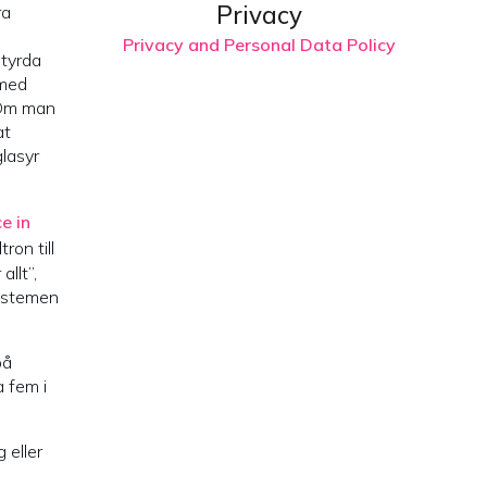
Privacy
ra
Privacy and Personal Data Policy
styrda
 med
 Om man
at
glasyr
ce in
ron till
llt”,
systemen
på
 fem i
 eller