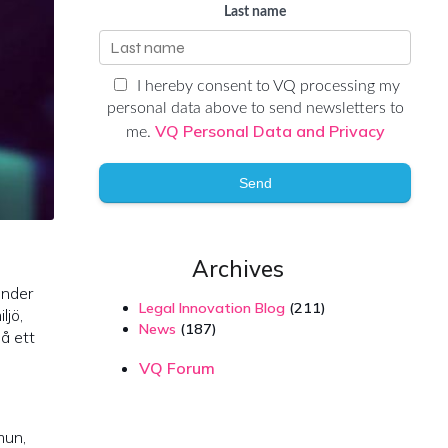
Last name
I hereby consent to VQ processing my
personal data above to send newsletters to
VQ Personal Data and Privacy
me.
Send
Archives
Under
Legal Innovation Blog
(211)
ljö,
News
(187)
å ett
VQ Forum
mun,