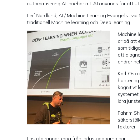
automatisering AI innebär att AI används för att ut
Leif Nordlund, AI / Machine Learning Evangelist vid
traditionell Machine learning och Deep learning.
Machine le
är på att
som tidiga
att diagno
ändrar hel
Karl-Oska
hantering
kognitivt 
systemet, 
lära jurist
Fahrim Shi
säkerstäl
faktorer.
Läs alla rapporterna från Industridagarna här: