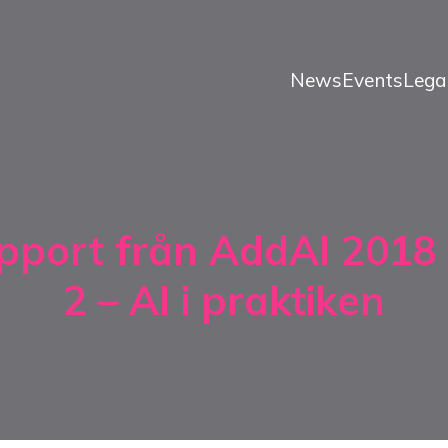
News
Events
Lega
pport från AddAI 2018 
2 – AI i praktiken