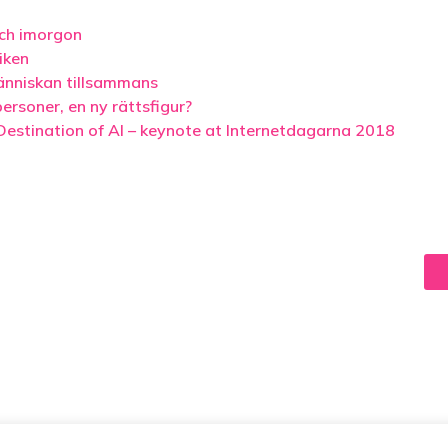
och imorgon
iken
änniskan tillsammans
ersoner, en ny rättsfigur?
estination of AI – keynote at Internetdagarna 2018
26 Virtual Intelligence. Created with ❤ using WordPress and
K