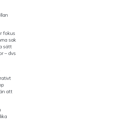
llan
är fokus
amma sak
a sätt
or – dvs
rativt
pp
 än att
h
lika