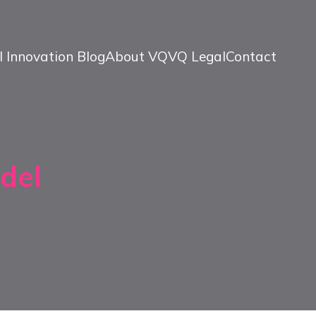
l Innovation Blog
About VQ
VQ Legal
Contact
del