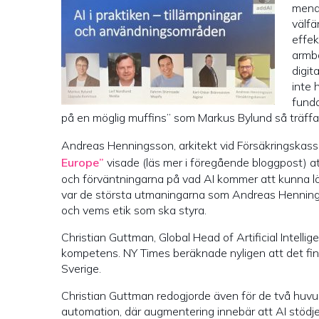
menad
välfä
effek
armba
digit
inte 
funda
på en möglig muffins” som Markus Bylund så träffa
Andreas Henningsson, arkitekt vid Försäkringskass
Europe”
visade (läs mer i föregående bloggpost) att j
och förväntningarna på vad AI kommer att kunna lösa
var de största utmaningarna som Andreas Hennings
och vems etik som ska styra.
Christian Guttman, Global Head of Artificial Intelli
kompetens. NY Times beräknade nyligen att det finn
Sverige.
Christian Guttman redogjorde även för de två huvu
automation, där augmentering innebär att AI stödjer