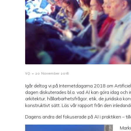
-
VQ
20 November 2018
Igår deltog vi på Internetdagarna 2018 om Artifici
dagen diskuterades bl.a. vad AI kan göra idag och i
arkitektur, hållarbarhetsfrågor, etik, de juridiska
konstruktivt sätt. Läs vår rapport från den inledan
Dagens andra del fokuserade på AI i praktiken – t
Marku