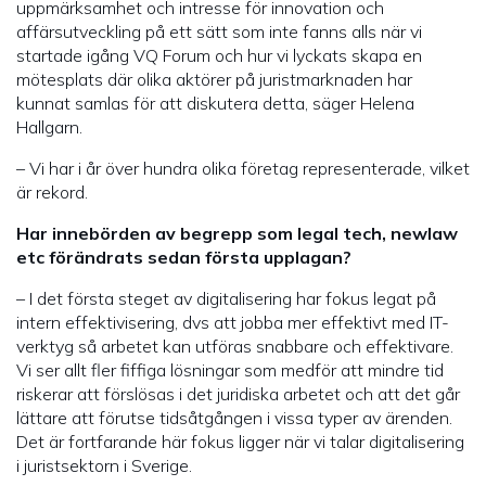
uppmärksamhet och intresse för innovation och
affärsutveckling på ett sätt som inte fanns alls när vi
startade igång VQ Forum och hur vi lyckats skapa en
mötesplats där olika aktörer på juristmarknaden har
kunnat samlas för att diskutera detta, säger Helena
Hallgarn.
– Vi har i år över hundra olika företag representerade, vilket
är rekord.
Har innebörden av begrepp som legal tech, newlaw
etc förändrats sedan första upplagan?
– I det första steget av digitalisering har fokus legat på
intern effektivisering, dvs att jobba mer effektivt med IT-
verktyg så arbetet kan utföras snabbare och effektivare.
Vi ser allt fler fiffiga lösningar som medför att mindre tid
riskerar att förslösas i det juridiska arbetet och att det går
lättare att förutse tidsåtgången i vissa typer av ärenden.
Det är fortfarande här fokus ligger när vi talar digitalisering
i juristsektorn i Sverige.