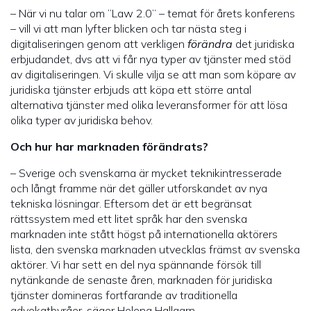
– När vi nu talar om ”Law 2.0” – temat för årets konferens
– vill vi att man lyfter blicken och tar nästa steg i
digitaliseringen genom att verkligen
förändra
det juridiska
erbjudandet, dvs att vi får nya typer av tjänster med stöd
av digitaliseringen. Vi skulle vilja se att man som köpare av
juridiska tjänster erbjuds att köpa ett större antal
alternativa tjänster med olika leveransformer för att lösa
olika typer av juridiska behov.
Och hur har marknaden förändrats?
– Sverige och svenskarna är mycket teknikintresserade
och långt framme när det gäller utforskandet av nya
tekniska lösningar. Eftersom det är ett begränsat
rättssystem med ett litet språk har den svenska
marknaden inte stått högst på internationella aktörers
lista, den svenska marknaden utvecklas främst av svenska
aktörer. Vi har sett en del nya spännande försök till
nytänkande de senaste åren, marknaden för juridiska
tjänster domineras fortfarande av traditionella
advokatbyråer, säger Helena Hallgarn.