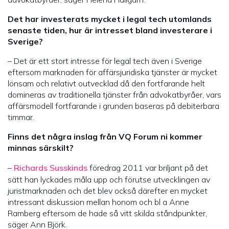
Det har investerats mycket i legal tech utomlands
senaste tiden, hur är intresset bland investerare i
Sverige?
– Det är ett stort intresse för legal tech även i Sverige
eftersom marknaden för affärsjuridiska tjänster är mycket
lönsam och relativt outvecklad då den fortfarande helt
domineras av traditionella tjänster från advokatbyråer, vars
affärsmodell fortfarande i grunden baseras på debiterbara
timmar.
Finns det några inslag från VQ Forum ni kommer
minnas särskilt?
–
Richards Susskinds
föredrag 2011 var briljant på det
sätt han lyckades måla upp och förutse utvecklingen av
juristmarknaden och det blev också därefter en mycket
intressant diskussion mellan honom och bl a Anne
Ramberg eftersom de hade så vitt skilda ståndpunkter,
säger Ann Björk.