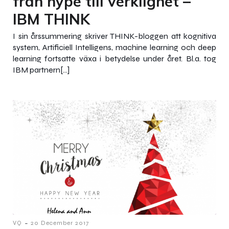
från hype till verklighet –
IBM THINK
I sin årssummering skriver THINK-bloggen att kognitiva
system, Artificiell Intelligens, machine learning och deep
learning fortsatte växa i betydelse under året. Bl.a. tog
IBM partnern[…]
-
VQ
20 December 2017