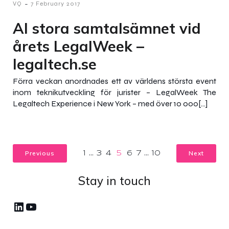
-
VQ
7 February 2017
AI stora samtalsämnet vid
årets LegalWeek –
legaltech.se
Förra veckan anordnades ett av världens största event
inom teknikutveckling för jurister – LegalWeek The
Legaltech Experience i New York – med över 10 000[…]
Previous
Next
1
…
3
4
5
6
7
…
10
Stay in touch
LinkedIn
YouTube