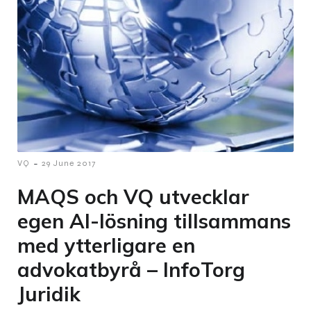
-
VQ
29 June 2017
MAQS och VQ utvecklar
egen AI-lösning tillsammans
med ytterligare en
advokatbyrå – InfoTorg
Juridik